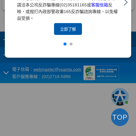
請洽本公司反詐騙專線(02)35181165或
客服信箱
反
映，或撥打內政部警政署165反詐騙諮詢專線，以免權
益受損。
立即了解
+
集團成員
+
重要須知
電子信箱：
webmaster@yuanta.com
客戶服務專線：(02)2718-5886
TOP