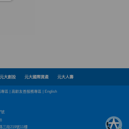
元大創投
元大國際資產
元大人壽
務專區
|
高齡友善服務專區
|
English
7號
m
三段219號11樓