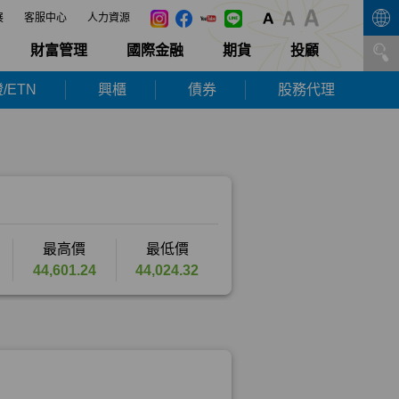
展
客服中心
人力資源
財富管理
國際金融
期貨
投顧
/ETN
興櫃
債券
股務代理