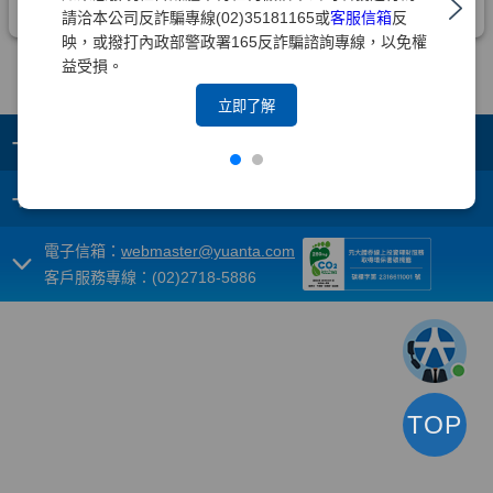
請洽本公司反詐騙專線(02)35181165或
客服信箱
反
映，或撥打內政部警政署165反詐騙諮詢專線，以免權
益受損。
立即了解
+
集團成員
+
重要須知
電子信箱：
webmaster@yuanta.com
客戶服務專線：(02)2718-5886
TOP