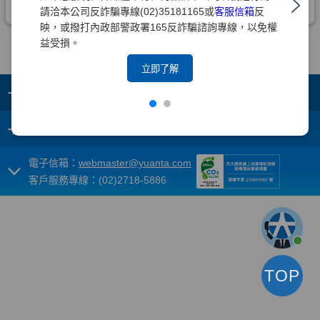
請洽本公司反詐騙專線(02)35181165或
客服信箱
反
映，或撥打內政部警政署165反詐騙諮詢專線，以免權
益受損。
立即了解
+
集團成員
+
重要須知
電子信箱：
webmaster@yuanta.com
客戶服務專線：(02)2718-5886
TOP