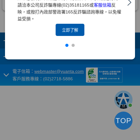
請洽本公司反詐騙專線(02)35181165或
客服信箱
反
映，或撥打內政部警政署165反詐騙諮詢專線，以免權
益受損。
立即了解
+
集團成員
+
重要須知
電子信箱：
webmaster@yuanta.com
客戶服務專線：(02)2718-5886
TOP