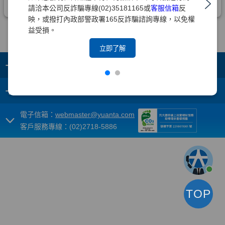
請洽本公司反詐騙專線(02)35181165或
客服信箱
反
映，或撥打內政部警政署165反詐騙諮詢專線，以免權
益受損。
立即了解
+
集團成員
+
重要須知
電子信箱：
webmaster@yuanta.com
客戶服務專線：(02)2718-5886
TOP