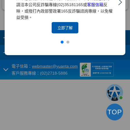
請洽本公司反詐騙專線(02)35181165或
客服信箱
反
映，或撥打內政部警政署165反詐騙諮詢專線，以免權
益受損。
立即了解
+
集團成員
+
重要須知
電子信箱：
webmaster@yuanta.com
客戶服務專線：(02)2718-5886
TOP