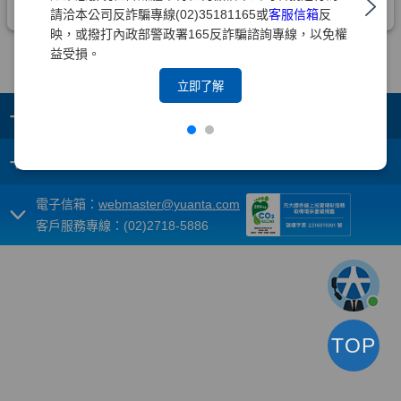
請洽本公司反詐騙專線(02)35181165或
客服信箱
反
映，或撥打內政部警政署165反詐騙諮詢專線，以免權
益受損。
立即了解
+
集團成員
+
重要須知
電子信箱：
webmaster@yuanta.com
客戶服務專線：(02)2718-5886
TOP