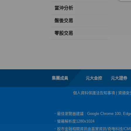
當沖分析
盤後交易
零股交易
集團成員
元大金控
元大證券
個人資料保護法告知事項
|
資通安
．最佳瀏覽器建議 : Google Chrome 100, E
．螢幕解析度1280x1024
．股市金融相關資訊由嘉實資訊/奇唯科技/CM