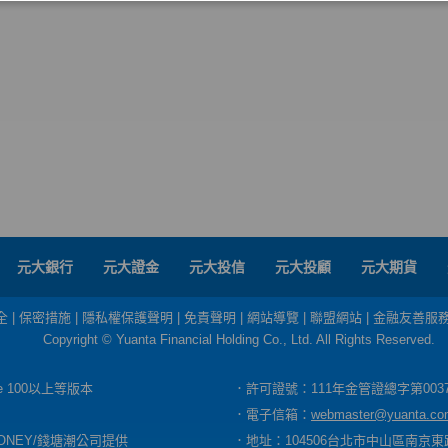
元大銀行
元大證金
元大投信
元大投顧
元大期貨
全
|
保密措施
|
隱私權保護聲明
|
免責聲明
|
網站導覽
|
聯盟網站
|
金融友善服
Copyright © Yuanta Financial Holding Co., Ltd. All Rights Reserved.
dge 100以上等版本
．許可證號：111年金管證總字第003
．電子信箱：
webmaster@yuanta.co
ONEY/錢塘潮公司提供
．地址：104506台北市中山區南京東路