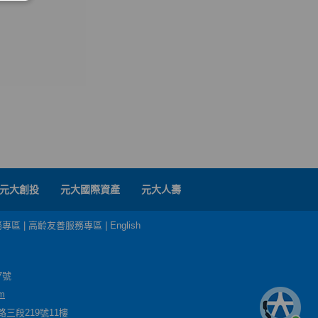
元大創投
元大國際資產
元大人壽
務專區
|
高齡友善服務專區
|
English
7號
m
三段219號11樓