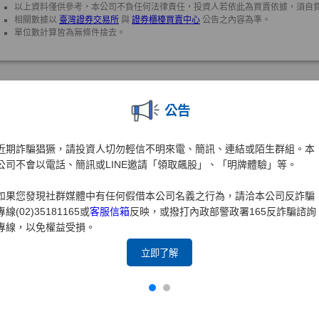
公告
近期詐騙猖獗，請投資人切勿輕信不明來電、簡訊、連結或陌生群組。本
公司不會以電話、簡訊或LINE邀請「領取飆股」、「明牌體驗」等。
如果您發現社群媒體中有任何假借本公司名義之行為，請洽本公司反詐騙
專線(02)35181165或
客服信箱
反映，或撥打內政部警政署165反詐騙諮詢
專線，以免權益受損。
立即了解