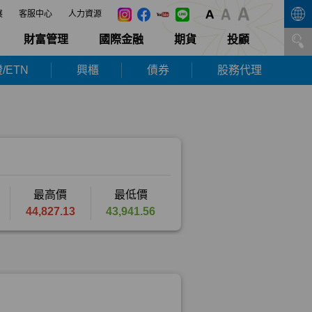
展
客服中心
人力資源
財富管理
國際金融
期貨
投顧
/ETN
興櫃
債券
股務代理