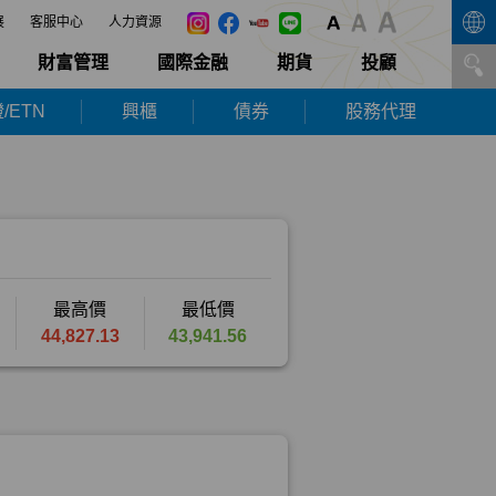
展
客服中心
人力資源
財富管理
國際金融
期貨
投顧
/ETN
興櫃
債券
股務代理