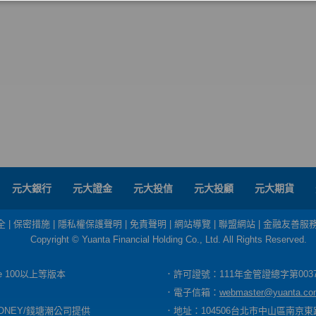
元大銀行
元大證金
元大投信
元大投顧
元大期貨
全
|
保密措施
|
隱私權保護聲明
|
免責聲明
|
網站導覽
|
聯盟網站
|
金融友善服
Copyright © Yuanta Financial Holding Co., Ltd. All Rights Reserved.
dge 100以上等版本
．許可證號：111年金管證總字第003
．電子信箱：
webmaster@yuanta.co
ONEY/錢塘潮公司提供
．地址：104506台北市中山區南京東路