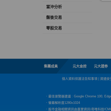
當沖分析
盤後交易
零股交易
集團成員
元大金控
元大證券
個人資料保護法告知事項
|
資通安
．最佳瀏覽器建議 : Google Chrome 100, E
．螢幕解析度1280x1024
．股市金融相關資訊由嘉實資訊/奇唯科技/CM