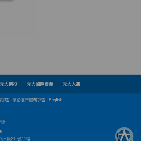
元大創投
元大國際資產
元大人壽
務專區
|
高齡友善服務專區
|
English
7號
m
三段219號11樓