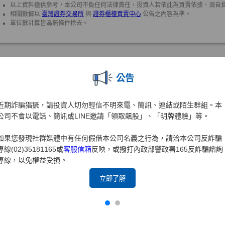
公告
近期詐騙猖獗，請投資人切勿輕信不明來電、簡訊、連結或陌生群組。本
公司不會以電話、簡訊或LINE邀請「領取飆股」、「明牌體驗」等。
如果您發現社群媒體中有任何假借本公司名義之行為，請洽本公司反詐騙
專線(02)35181165或
客服信箱
反映，或撥打內政部警政署165反詐騙諮詢
專線，以免權益受損。
立即了解