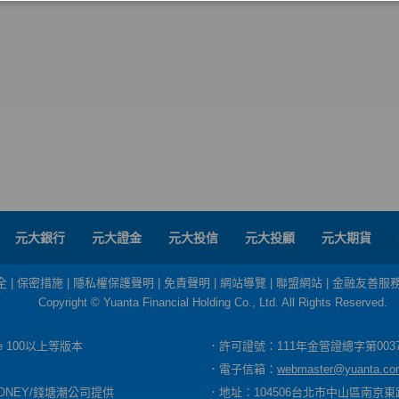
元大銀行
元大證金
元大投信
元大投顧
元大期貨
全
|
保密措施
|
隱私權保護聲明
|
免責聲明
|
網站導覽
|
聯盟網站
|
金融友善服
Copyright © Yuanta Financial Holding Co., Ltd. All Rights Reserved.
dge 100以上等版本
．許可證號：111年金管證總字第003
．電子信箱：
webmaster@yuanta.co
ONEY/錢塘潮公司提供
．地址：104506台北市中山區南京東路