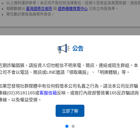
公告
近期詐騙猖獗，請投資人切勿輕信不明來電、簡訊、連結或陌生群組。本
公司不會以電話、簡訊或LINE邀請「領取飆股」、「明牌體驗」等。
如果您發現社群媒體中有任何假借本公司名義之行為，請洽本公司反詐騙
專線(02)35181165或
客服信箱
反映，或撥打內政部警政署165反詐騙諮詢
專線，以免權益受損。
立即了解