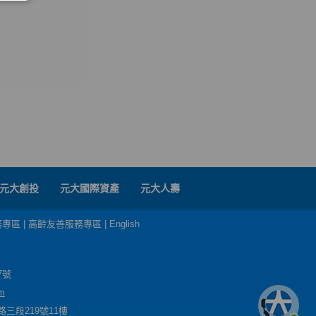
元大創投
元大國際資產
元大人壽
務專區
|
高齡友善服務專區
|
English
7號
m
三段219號11樓