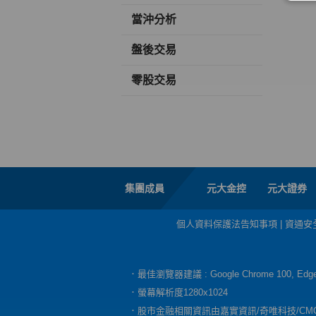
當沖分析
盤後交易
零股交易
集團成員
元大金控
元大證券
個人資料保護法告知事項
|
資通安
．最佳瀏覽器建議 : Google Chrome 100, E
．螢幕解析度1280x1024
．股市金融相關資訊由嘉實資訊/奇唯科技/CM