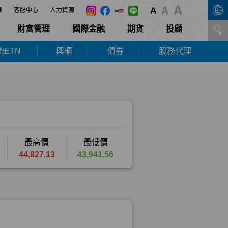
展
客服中心
人力資源
財富管理
國際金融
期貨
投顧
/ETN
興櫃
債券
股務代理