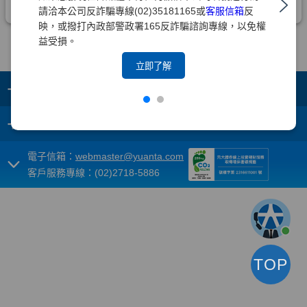
請洽本公司反詐騙專線(02)35181165或
客服信箱
反
映，或撥打內政部警政署165反詐騙諮詢專線，以免權
益受損。
立即了解
+
集團成員
+
重要須知
電子信箱：
webmaster@yuanta.com
客戶服務專線：(02)2718-5886
TOP