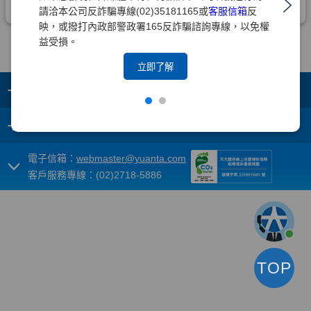
請洽本公司反詐騙專線(02)35181165或
客服信箱
反
映，或撥打內政部警政署165反詐騙諮詢專線，以免權
益受損。
立即了解
+
集團成員
+
重要須知
電子信箱：
webmaster@yuanta.com
客戶服務專線：(02)2718-5886
TOP