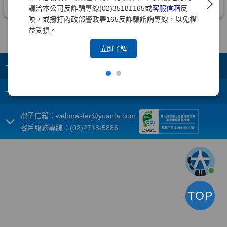
請洽本公司反詐騙專線(02)35181165或
客服信箱
反
映，或撥打內政部警政署165反詐騙諮詢專線，以免權
益受損。
立即了解
+
集團成員
+
重要須知
電子信箱：
webmaster@yuanta.com
客戶服務專線：(02)2718-5886
TOP