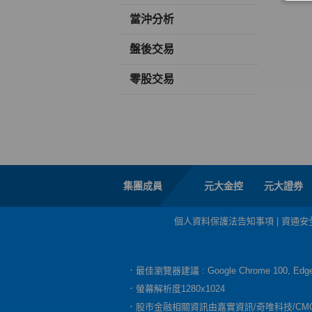
當沖分析
盤後交易
零股交易
集團成員
元大金控
元大證券
個人資料保護法告知事項
|
資通安
．最佳瀏覽器建議 : Google Chrome 100, E
．螢幕解析度1280x1024
．股市金融相關資訊由嘉實資訊/奇唯科技/CM