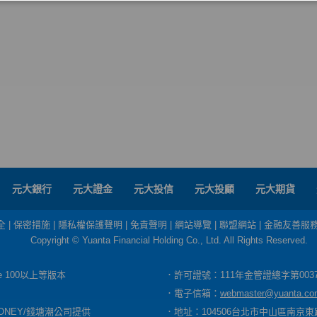
元大銀行
元大證金
元大投信
元大投顧
元大期貨
全
|
保密措施
|
隱私權保護聲明
|
免責聲明
|
網站導覽
|
聯盟網站
|
金融友善服
Copyright © Yuanta Financial Holding Co., Ltd. All Rights Reserved.
dge 100以上等版本
．許可證號：111年金管證總字第003
．電子信箱：
webmaster@yuanta.co
ONEY/錢塘潮公司提供
．地址：104506台北市中山區南京東路