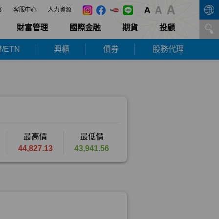
展
客服中心
人力資源
財富管理
國際金融
期貨
投顧
/ETN
興櫃
債券
股務代理