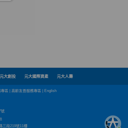
元大創投
元大國際資產
元大人壽
務專區
|
高齡友善服務專區
|
English
7號
m
三段219號11樓