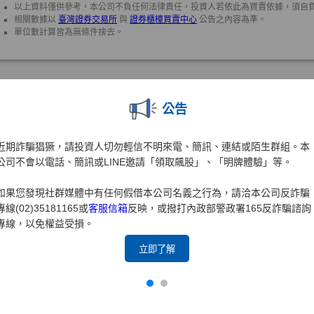
公告
近期詐騙猖獗，請投資人切勿輕信不明來電、簡訊、連結或陌生群組。本
公司不會以電話、簡訊或LINE邀請「領取飆股」、「明牌體驗」等。
如果您發現社群媒體中有任何假借本公司名義之行為，請洽本公司反詐騙
專線(02)35181165或
客服信箱
反映，或撥打內政部警政署165反詐騙諮詢
專線，以免權益受損。
立即了解