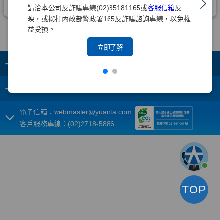
請洽本公司反詐騙專線(02)35181165或
客服信箱
反
映，或撥打內政部警政署165反詐騙諮詢專線，以免權
益受損。
立即了解
+
集團成員
+
重要須知
電子信箱：
webmaster@yuanta.com
客戶服務專線：(02)2718-5886
TOP