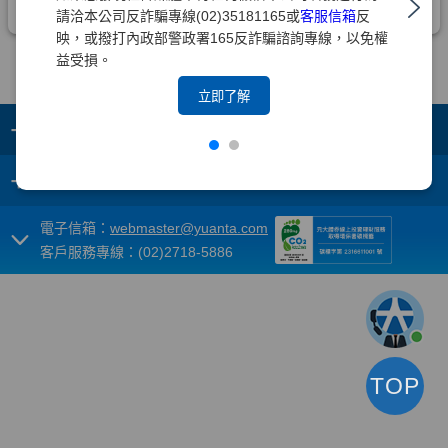
請洽本公司反詐騙專線(02)35181165或
客服信箱
反
映，或撥打內政部警政署165反詐騙諮詢專線，以免權
益受損。
立即了解
+
集團成員
+
重要須知
電子信箱：
webmaster@yuanta.com
客戶服務專線：(02)2718-5886
TOP