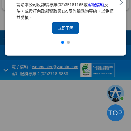
請洽本公司反詐騙專線(02)35181165或
客服信箱
反
映，或撥打內政部警政署165反詐騙諮詢專線，以免權
益受損。
立即了解
+
集團成員
+
重要須知
電子信箱：
webmaster@yuanta.com
客戶服務專線：(02)2718-5886
TOP