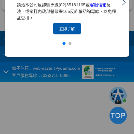
請洽本公司反詐騙專線(02)35181165或
客服信箱
反
映，或撥打內政部警政署165反詐騙諮詢專線，以免權
益受損。
立即了解
+
集團成員
+
重要須知
電子信箱：
webmaster@yuanta.com
客戶服務專線：(02)2718-5886
TOP