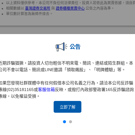
公告
近期詐騙猖獗，請投資人切勿輕信不明來電、簡訊、連結或陌生群組。本
公司不會以電話、簡訊或LINE邀請「領取飆股」、「明牌體驗」等。
如果您發現社群媒體中有任何假借本公司名義之行為，請洽本公司反詐騙
專線(02)35181165或
客服信箱
反映，或撥打內政部警政署165反詐騙諮詢
專線，以免權益受損。
立即了解