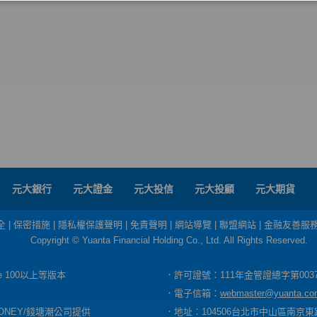
元大銀行
元大證金
元大投信
元大投顧
元大期貨
全
|
保密措施
|
隱私權保護聲明
|
免責聲明
|
網站導覽
|
聯盟網站
|
金融友善服
Copyright © Yuanta Financial Holding Co., Ltd. All Rights Reserved.
dge 100以上等版本
．許可證號：111年金管證總字第003
．電子信箱：
webmaster@yuanta.co
ONEY/錢塘潮公司提供
．地址：104506台北市中山區南京東路