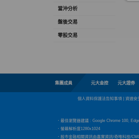
當沖分析
盤後交易
零股交易
集團成員
元大金控
元大證券
個人資料保護法告知事項
|
資通安
．最佳瀏覽器建議 : Google Chrome 100, E
．螢幕解析度1280x1024
．股市金融相關資訊由嘉實資訊/奇唯科技/CM