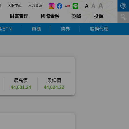
展
客服中心
人力資源
財富管理
國際金融
期貨
投顧
/ETN
興櫃
債券
股務代理