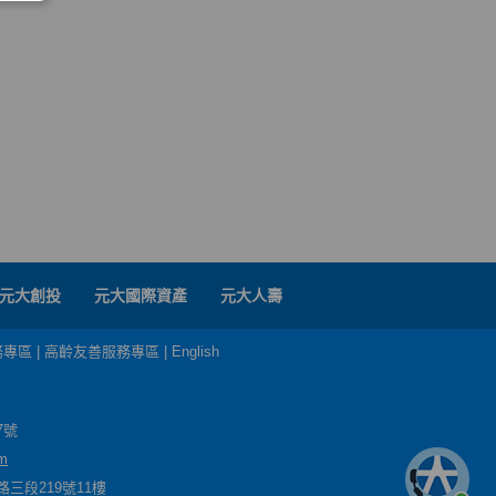
元大創投
元大國際資產
元大人壽
務專區
|
高齡友善服務專區
|
English
7號
m
三段219號11樓