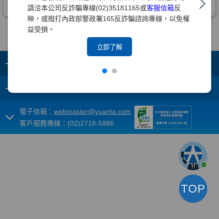
請洽本公司反詐騙專線(02)35181165或
客服信箱
反
映，或撥打內政部警政署165反詐騙諮詢專線，以免權
益受損。
立即了解
+
集團成員
+
重要須知
電子信箱：
webmaster@yuanta.com
客戶服務專線：(02)2718-5886
TOP