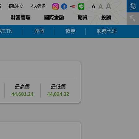
展
客服中心
人力資源
財富管理
國際金融
期貨
投顧
/ETN
興櫃
債券
股務代理