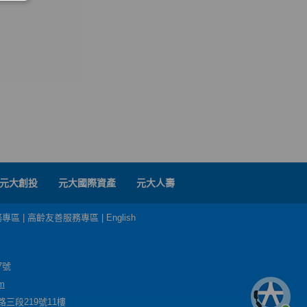
元大創投
元大國際資產
元大人壽
務專區
|
高齡友善服務專區
|
English
7號
m
三段219號11樓