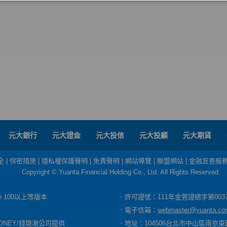
元大銀行
元大證金
元大投信
元大投顧
元大期貨
全
|
保密措施
|
隱私權保護聲明
|
免責聲明
|
網站導覽
|
聯盟網站
|
金融友善服
Copyright © Yuanta Financial Holding Co., Ltd. All Rights Reserved.
dge 100以上等版本
．許可證號：111年金管證總字第003
．電子信箱：
webmaster@yuanta.co
ONEY/錢塘潮公司提供
．地址：104506台北市中山區南京東路