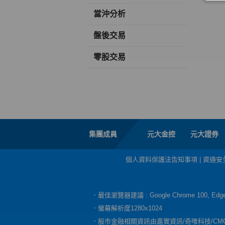
當沖分析
盤後交易
零股交易
集團成員
元大金控
元大證券
個人資料保護法告知事項
|
資通安
．最佳瀏覽器建議 : Google Chrome 100, E
．螢幕解析度1280x1024
．股市金融相關資訊由嘉實資訊/奇唯科技/CM