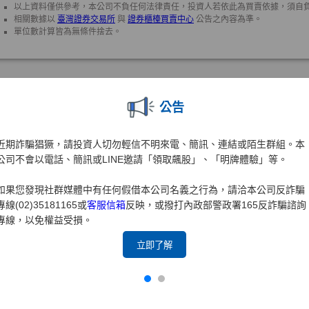
公告
近期詐騙猖獗，請投資人切勿輕信不明來電、簡訊、連結或陌生群組。本
公司不會以電話、簡訊或LINE邀請「領取飆股」、「明牌體驗」等。
如果您發現社群媒體中有任何假借本公司名義之行為，請洽本公司反詐騙
專線(02)35181165或
客服信箱
反映，或撥打內政部警政署165反詐騙諮詢
專線，以免權益受損。
立即了解