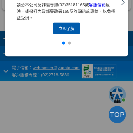
請洽本公司反詐騙專線(02)35181165或
客服信箱
反
映，或撥打內政部警政署165反詐騙諮詢專線，以免權
益受損。
立即了解
+
集團成員
+
重要須知
電子信箱：
webmaster@yuanta.com
客戶服務專線：(02)2718-5886
TOP