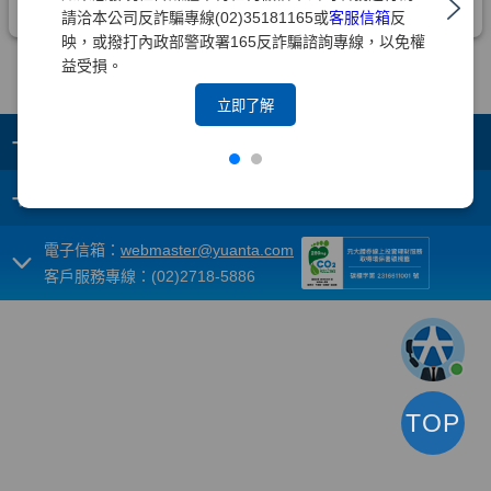
請洽本公司反詐騙專線(02)35181165或
客服信箱
反
映，或撥打內政部警政署165反詐騙諮詢專線，以免權
益受損。
立即了解
+
集團成員
+
重要須知
電子信箱：
webmaster@yuanta.com
客戶服務專線：(02)2718-5886
TOP