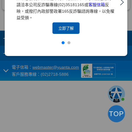
請洽本公司反詐騙專線(02)35181165或
客服信箱
反
映，或撥打內政部警政署165反詐騙諮詢專線，以免權
益受損。
立即了解
+
集團成員
+
重要須知
電子信箱：
webmaster@yuanta.com
客戶服務專線：(02)2718-5886
TOP