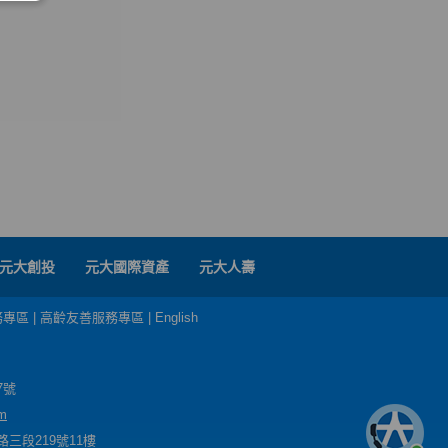
元大創投
元大國際資產
元大人壽
務專區
|
高齡友善服務專區
|
English
7號
m
三段219號11樓