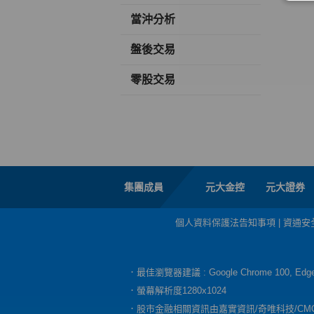
當沖分析
盤後交易
零股交易
集團成員
元大金控
元大證券
個人資料保護法告知事項
|
資通安
．最佳瀏覽器建議 : Google Chrome 100, E
．螢幕解析度1280x1024
．股市金融相關資訊由嘉實資訊/奇唯科技/CM