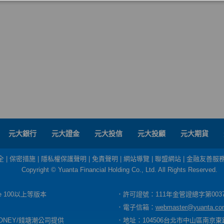
元大銀行
元大證金
元大投信
元大投顧
元大期貨
全
|
保密措施
|
隱私權保護聲明
|
免責聲明
|
網站導覽
|
聯盟網站
|
金融友善服
Copyright © Yuanta Financial Holding Co., Ltd. All Rights Reserved.
dge 100以上等版本
．許可證號：111年金管證總字第003
．電子信箱：
webmaster@yuanta.co
ONEY/錢塘潮公司提供
．地址：104506台北市中山區南京東路