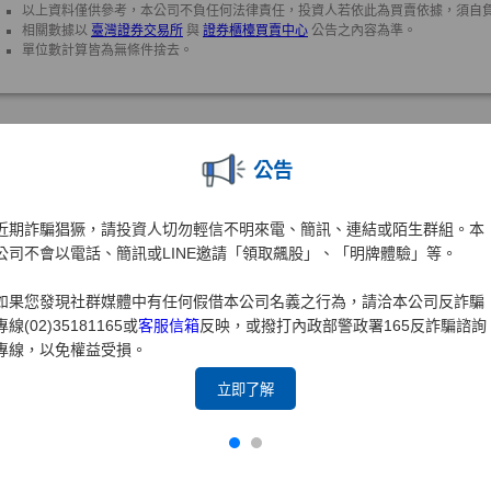
公告
近期詐騙猖獗，請投資人切勿輕信不明來電、簡訊、連結或陌生群組。本
公司不會以電話、簡訊或LINE邀請「領取飆股」、「明牌體驗」等。
如果您發現社群媒體中有任何假借本公司名義之行為，請洽本公司反詐騙
專線(02)35181165或
客服信箱
反映，或撥打內政部警政署165反詐騙諮詢
專線，以免權益受損。
立即了解