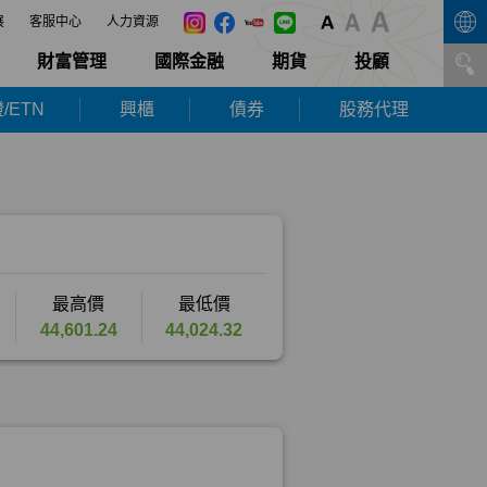
展
客服中心
人力資源
財富管理
國際金融
期貨
投顧
/ETN
興櫃
債券
股務代理