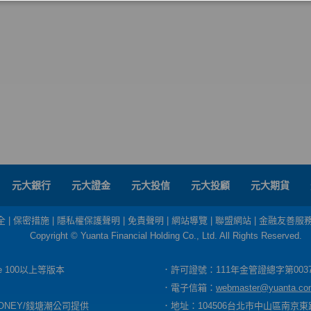
元大銀行
元大證金
元大投信
元大投顧
元大期貨
全
|
保密措施
|
隱私權保護聲明
|
免責聲明
|
網站導覽
|
聯盟網站
|
金融友善服
Copyright © Yuanta Financial Holding Co., Ltd. All Rights Reserved.
dge 100以上等版本
．許可證號：111年金管證總字第003
．電子信箱：
webmaster@yuanta.co
ONEY/錢塘潮公司提供
．地址：104506台北市中山區南京東路