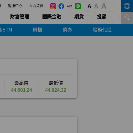
展
客服中心
人力資源
財富管理
國際金融
期貨
投顧
/ETN
興櫃
債券
股務代理