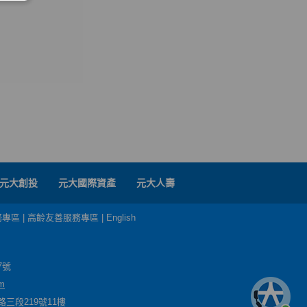
元大創投
元大國際資產
元大人壽
務專區
|
高齡友善服務專區
|
English
7號
m
三段219號11樓