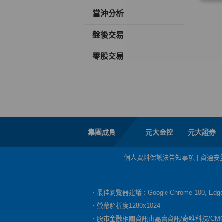
當沖分析
盤後交易
零股交易
集團成員
元大金控
元大證券
個人資料保護法告知事項
|
資通安
．最佳瀏覽器建議 : Google Chrome 100, E
．螢幕解析度1280x1024
．股市金融相關資訊由嘉實資訊/奇唯科技/CM