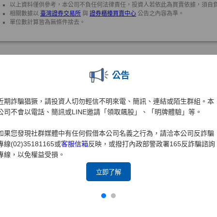
公告
近期詐騙猖獗，請投資人切勿輕信不明來電、簡訊、連結或陌生群組。本
公司不會以電話、簡訊或LINE邀請「領取飆股」、「明牌體驗」等。
如果您發現社群媒體中有任何假借本公司名義之行為，請洽本公司反詐騙
專線(02)35181165或
客服信箱
反映，或撥打內政部警政署165反詐騙諮詢
專線，以免權益受損。
立即了解