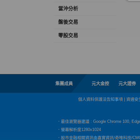
當沖分析
盤後交易
零股交易
集團成員
元大金控
元大證券
個人資料保護法告知事項
|
資通安
．最佳瀏覽器建議 : Google Chrome 100, E
．螢幕解析度1280x1024
．股市金融相關資訊由嘉實資訊/奇唯科技/CM