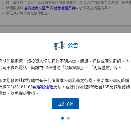
公告
近期詐騙猖獗，請投資人切勿輕信不明來電、簡訊、連結或陌生群組。本
公司不會以電話、簡訊或LINE邀請「領取飆股」、「明牌體驗」等。
如果您發現社群媒體中有任何假借本公司名義之行為，請洽本公司反詐騙
專線(02)35181165或
客服信箱
反映，或撥打內政部警政署165反詐騙諮詢
專線，以免權益受損。
立即了解