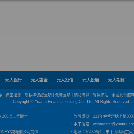
元大銀行
元大證金
元大投信
元大投顧
元大期貨
全
|
保密措施
|
隱私權保護聲明
|
免責聲明
|
網站導覽
|
聯盟網站
|
金融友善服
Copyright © Yuanta Financial Holding Co., Ltd. All Rights Reserved.
dge 100以上等版本
．許可證號：111年金管證總字第003
．電子信箱：
webmaster@yuanta.co
ONEY/錢塘潮公司提供
．地址：104506台北市中山區南京東路