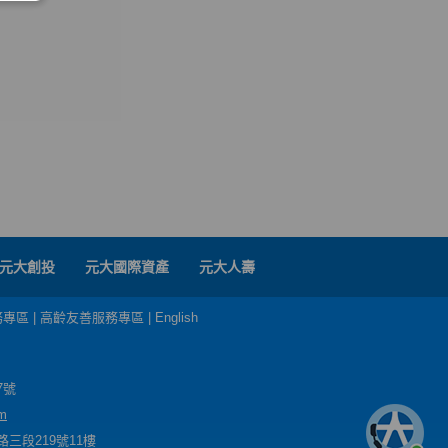
元大創投
元大國際資產
元大人壽
務專區
|
高齡友善服務專區
|
English
7號
m
三段219號11樓