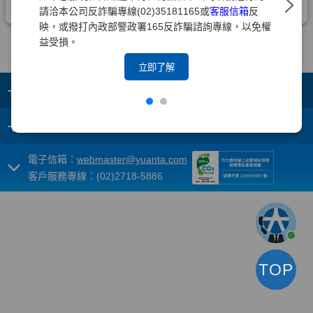
請洽本公司反詐騙專線(02)35181165或
客服信箱
反
映，或撥打內政部警政署165反詐騙諮詢專線，以免權
益受損。
立即了解
+
集團成員
+
重要須知
電子信箱：
webmaster@yuanta.com
客戶服務專線：(02)2718-5886
TOP