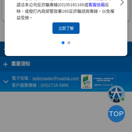
請洽本公司反詐騙專線(02)35181165或
客服信箱
反
映，或撥打內政部警政署165反詐騙諮詢專線，以免權
益受損。
立即了解
+
集團成員
+
重要須知
電子信箱：
webmaster@yuanta.com
客戶服務專線：(02)2718-5886
TOP