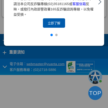
請洽本公司反詐騙專線(02)35181165或
客服信箱
反
映，或撥打內政部警政署165反詐騙諮詢專線，以免權
益受損。
立即了解
+
集團成員
+
重要須知
電子信箱：
webmaster@yuanta.com
客戶服務專線：(02)2718-5886
TOP