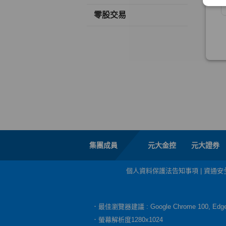
零股交易
集團成員
元大金控
元大證券
個人資料保護法告知事項
|
資通安
．最佳瀏覽器建議 : Google Chrome 100, E
．螢幕解析度1280x1024