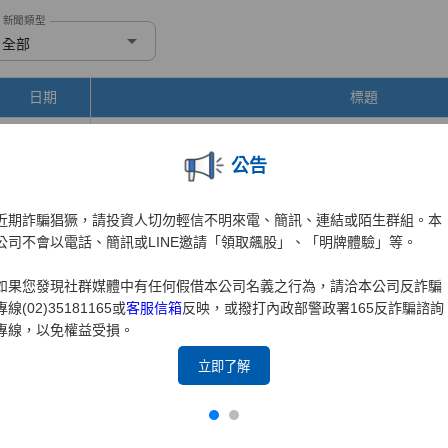
公告
近期詐騙猖獗，請投資人切勿輕信不明來電、簡訊、連結或陌生群組。本
公司不會以電話、簡訊或LINE邀請「領取飆股」、「明牌體驗」等。
如果您發現社群媒體中有任何假借本公司名義之行為，請洽本公司反詐騙
專線(02)35181165或
客服信箱
反映，或撥打內政部警政署165反詐騙諮詢
專線，以免權益受損。
立即了解