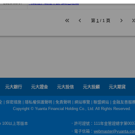
元大銀行
元大證金
元大投信
元大投顧
元大期貨
全
|
保密措施
|
隱私權保護聲明
|
免責聲明
|
網站導覽
|
聯盟網站
|
金融友善服
Copyright © Yuanta Financial Holding Co., Ltd. All Rights Reserved.
dge 100以上等版本
．許可證號：111年金管證總字第003
．電子信箱：
webmaster@yuanta.co