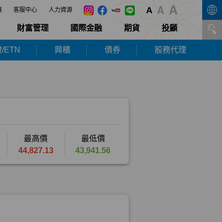
展
客服中心
人力資源
財富管理
國際金融
期貨
投顧
/ETN
興櫃
債券
股務代理