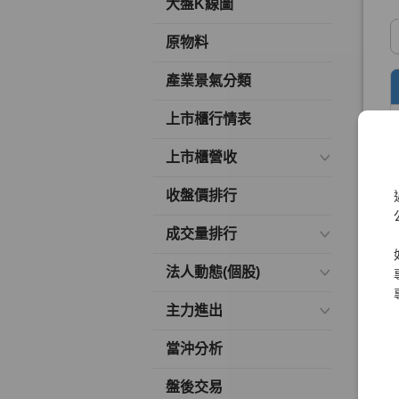
大盤K線圖
原物料
產業景氣分類
上市櫃行情表
上市櫃營收
收盤價排行
成交量排行
法人動態(個股)
主力進出
當沖分析
盤後交易