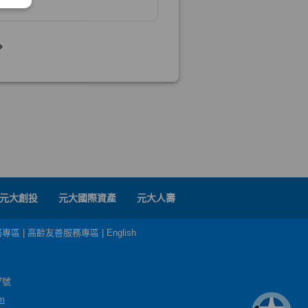
元大創投
元大國際資產
元大人壽
務專區
|
高齡友善服務專區
|
English
7號
m