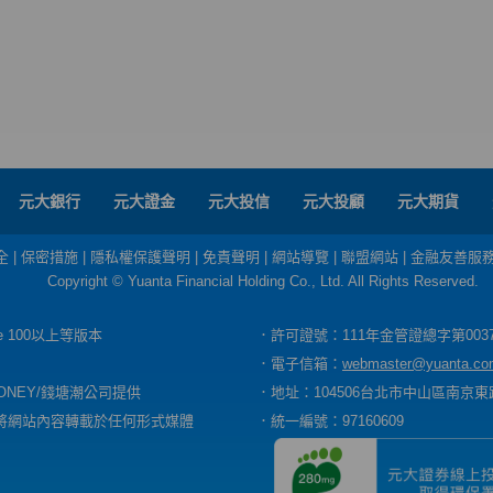
元大銀行
元大證金
元大投信
元大投顧
元大期貨
全
|
保密措施
|
隱私權保護聲明
|
免責聲明
|
網站導覽
|
聯盟網站
|
金融友善服
Copyright © Yuanta Financial Holding Co., Ltd. All Rights Reserved.
dge 100以上等版本
．許可證號：111年金管證總字第003
．電子信箱：
webmaster@yuanta.co
ONEY/錢塘潮公司提供
．地址：104506台北市中山區南京東路
將網站內容轉載於任何形式媒體
．統一編號：97160609