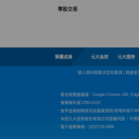
零股交易
集團成員
元大金控
元大證券
個人資料保護法告知事項
|
資通安
．最佳瀏覽器建議 : Google Chrome 100, E
．螢幕解析度1280x1024
．股市金融相關資訊由嘉實資訊/奇唯科技/CM
．未經元大證券股份有限公司授權同意，不得
．客戶服務專線：(02)2718-5886