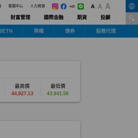
展
客服中心
人力資源
財富管理
國際金融
期貨
投顧
/ETN
興櫃
債券
股務代理