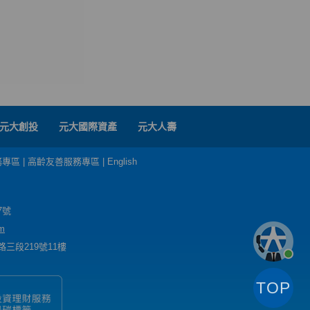
元大創投
元大國際資產
元大人壽
務專區
|
高齡友善服務專區
|
English
7號
m
三段219號11樓
TOP