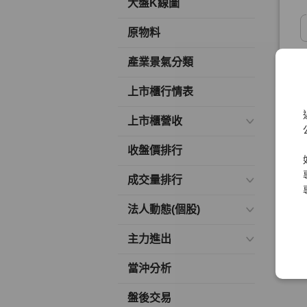
大盤K線圖
原物料
產業景氣分類
上市櫃行情表
上市櫃營收
收盤價排行
成交量排行
法人動態(個股)
主力進出
當沖分析
盤後交易