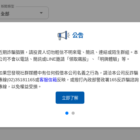
公告
近期詐騙猖獗，請投資人切勿輕信不明來電、簡訊、連結或陌生群組。本
公司不會以電話、簡訊或LINE邀請「領取飆股」、「明牌體驗」等。
如果您發現社群媒體中有任何假借本公司名義之行為，請洽本公司反詐騙
專線(02)35181165或
客服信箱
反映，或撥打內政部警政署165反詐騙諮詢
專線，以免權益受損。
立即了解