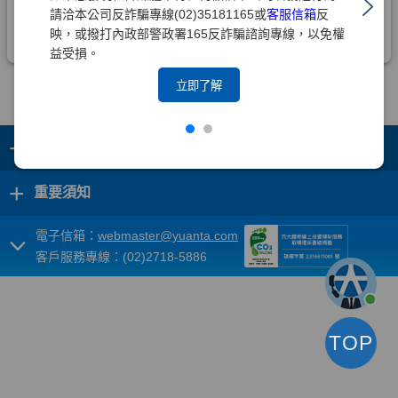
請洽本公司反詐騙專線(02)35181165或
客服信箱
反
映，或撥打內政部警政署165反詐騙諮詢專線，以免權
益受損。
立即了解
+
集團成員
+
重要須知
電子信箱：
webmaster@yuanta.com
客戶服務專線：(02)2718-5886
TOP