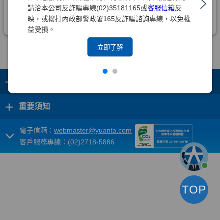
請洽本公司反詐騙專線(02)35181165或
客服信箱
反
映，或撥打內政部警政署165反詐騙諮詢專線，以免權
益受損。
立即了解
+
集團成員
+
重要須知
電子信箱：
webmaster@yuanta.com
客戶服務專線：(02)2718-5886
TOP