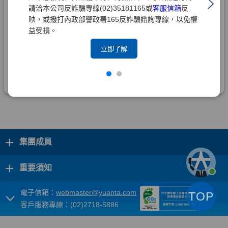
請洽本公司反詐騙專線(02)35181165或
客服信箱
反
映，或撥打內政部警政署165反詐騙諮詢專線，以免權
益受損。
立即了解
+
集團成員
+
重要須知
電子信箱：
webmaster@yuanta.com
TOP
客戶服務專線：(02)2718-5886