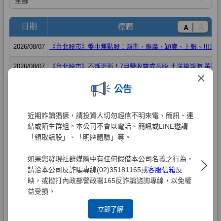
×
公告
近期詐騙猖獗，請投資人切勿輕信不明來電、簡訊、連
結或陌生群組。本公司不會以電話、簡訊或LINE邀請
「領取飆股」、「明牌體驗」等。
如果您發現社群媒體中有任何假借本公司名義之行為，
請洽本公司反詐騙專線(02)35181165或
客服信箱
反
映，或撥打內政部警政署165反詐騙諮詢專線，以免權
益受損。
立即了解