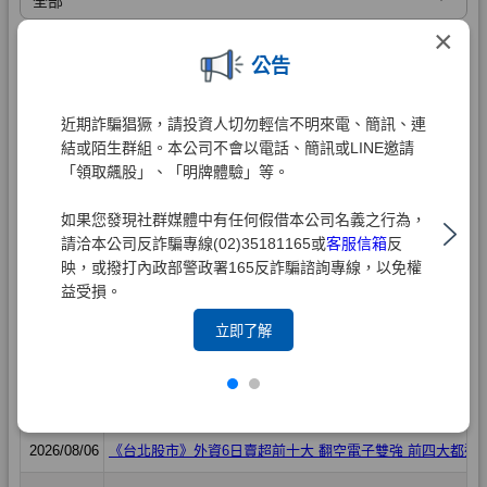
×
公告
近期詐騙猖獗，請投資人切勿輕信不明來電、簡訊、連
結或陌生群組。本公司不會以電話、簡訊或LINE邀請
「領取飆股」、「明牌體驗」等。
如果您發現社群媒體中有任何假借本公司名義之行為，
請洽本公司反詐騙專線(02)35181165或
客服信箱
反
映，或撥打內政部警政署165反詐騙諮詢專線，以免權
益受損。
立即了解