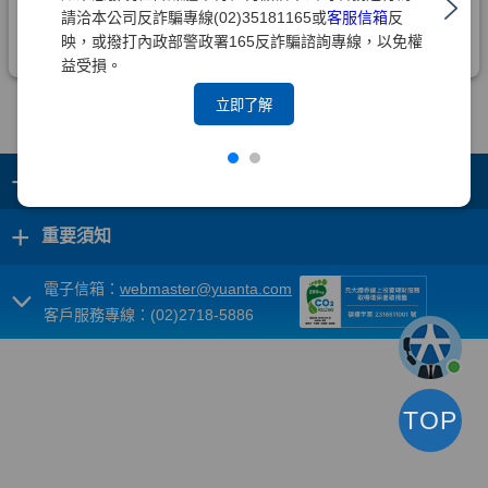
請洽本公司反詐騙專線(02)35181165或
客服信箱
反
映，或撥打內政部警政署165反詐騙諮詢專線，以免權
益受損。
立即了解
+
集團成員
+
重要須知
電子信箱：
webmaster@yuanta.com
客戶服務專線：(02)2718-5886
TOP