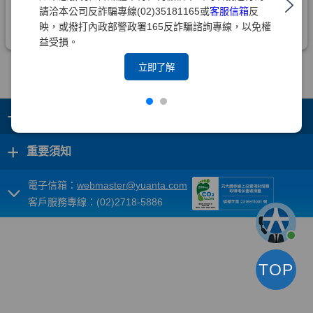
請洽本公司反詐騙專線(02)35181165或
客服信箱
反
映，或撥打內政部警政署165反詐騙諮詢專線，以免權
益受損。
立即了解
+
集團成員
+
重要須知
電子信箱：
webmaster@yuanta.com
客戶服務專線：(02)2718-5886
TOP