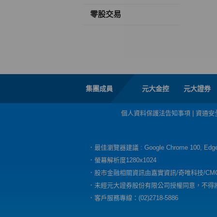
零股交易
集團成員
元大金控
元大證券
個人資料保護法告知事項
|
資通安
．最佳瀏覽器建議 : Google Chrome 100, E
．螢幕解析度1280x1024
．股市金融相關資訊由嘉實資訊/奇唯科技/CM
．未經元大證券股份有限公司授權同意，不得
．客戶服務專線：(02)2718-5886