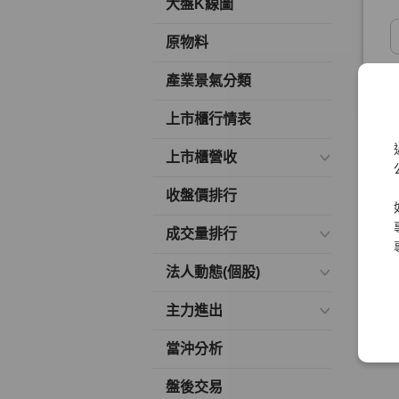
大盤K線圖
原物料
產業景氣分類
上市櫃行情表
上市櫃營收
收盤價排行
成交量排行
法人動態(個股)
主力進出
當沖分析
盤後交易