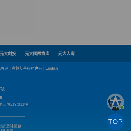
元大創投
元大國際資產
元大人壽
務專區
|
高齡友善服務專區
|
English
7號
m
三段219號11樓
TOP