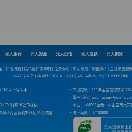
元大銀行
元大證金
元大投信
元大投顧
元大期貨
全
|
保密措施
|
隱私權保護聲明
|
免責聲明
|
網站導覽
|
聯盟網站
|
金融友善服
Copyright © Yuanta Financial Holding Co., Ltd. All Rights Reserved.
dge 100以上等版本
．許可證號：111年金管證總字第003
．電子信箱：
webmaster@yuanta.co
ONEY/錢塘潮公司提供
．地址：104506台北市中山區南京東路
將網站內容轉載於任何形式媒體
．統一編號：97160609