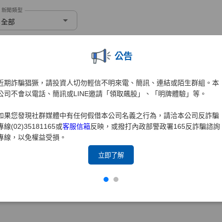
公告
近期詐騙猖獗，請投資人切勿輕信不明來電、簡訊、連結或陌生群組。本
公司不會以電話、簡訊或LINE邀請「領取飆股」、「明牌體驗」等。
如果您發現社群媒體中有任何假借本公司名義之行為，請洽本公司反詐騙
專線(02)35181165或
客服信箱
反映，或撥打內政部警政署165反詐騙諮詢
專線，以免權益受損。
立即了解