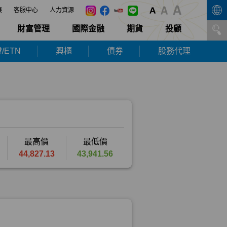
展
客服中心
人力資源
財富管理
國際金融
期貨
投顧
/ETN
興櫃
債券
股務代理