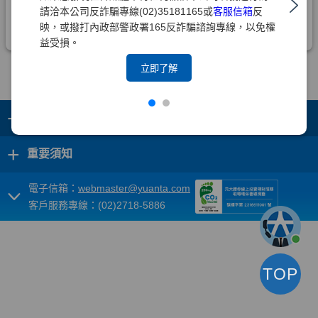
請洽本公司反詐騙專線(02)35181165或
客服信箱
反
映，或撥打內政部警政署165反詐騙諮詢專線，以免權
益受損。
立即了解
+
集團成員
+
重要須知
電子信箱：
webmaster@yuanta.com
客戶服務專線：(02)2718-5886
TOP