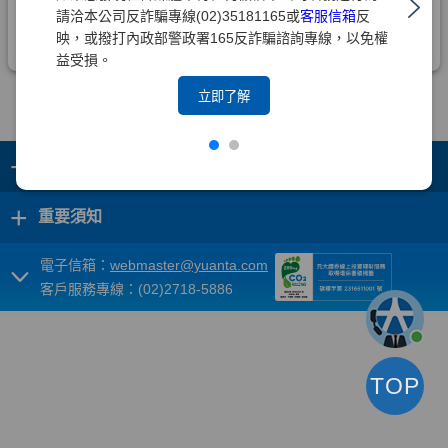
請洽本公司反詐騙專線(02)35181165或
客服信箱
反
映，或撥打內政部警政署165反詐騙諮詢專線，以免權
益受損。
立即了解
+
集團成員
+
重要須知
電子信箱：
webmaster@yuanta.com
客戶服務專線：(02)2718-5886
TOP