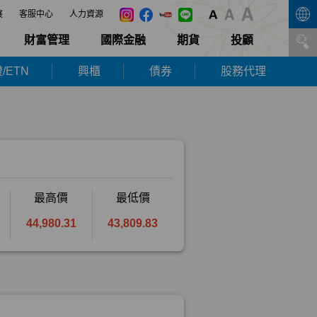
展
客服中心
人力資源
財富管理
國際金融
期貨
投顧
/ETN
興櫃
債券
股務代理