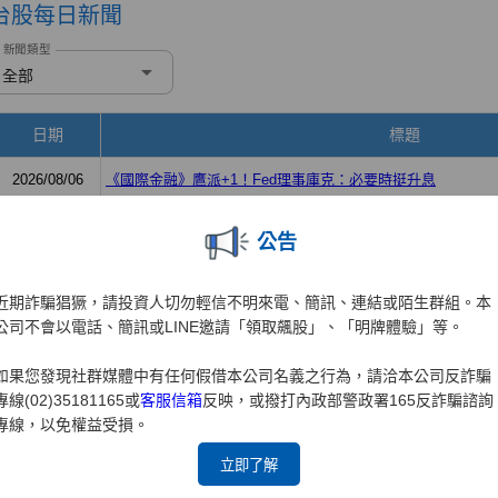
公告
近期詐騙猖獗，請投資人切勿輕信不明來電、簡訊、連結或陌生群組。本
公司不會以電話、簡訊或LINE邀請「領取飆股」、「明牌體驗」等。
如果您發現社群媒體中有任何假借本公司名義之行為，請洽本公司反詐騙
專線(02)35181165或
客服信箱
反映，或撥打內政部警政署165反詐騙諮詢
專線，以免權益受損。
立即了解