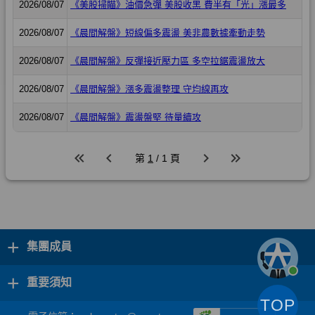
+
集團成員
+
重要須知
TOP