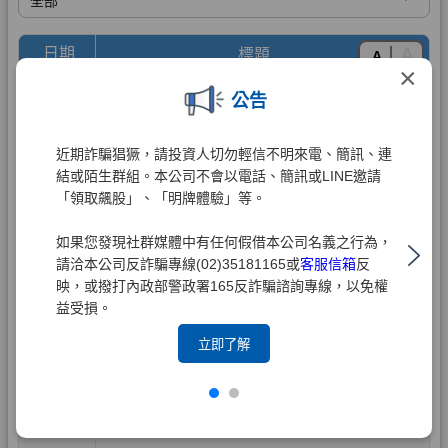
×
公告
近期詐騙猖獗，請投資人切勿輕信不明來電、簡訊、連
結或陌生群組。本公司不會以電話、簡訊或LINE邀請
「領取飆股」、「明牌體驗」等。
如果您發現社群媒體中有任何假借本公司名義之行為，
請洽本公司反詐騙專線(02)35181165或
客服信箱
反
映，或撥打內政部警政署165反詐騙諮詢專線，以免權
益受損。
立即了解