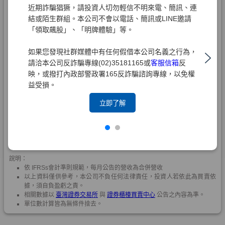
近期詐騙猖獗，請投資人切勿輕信不明來電、簡訊、連
結或陌生群組。本公司不會以電話、簡訊或LINE邀請
「領取飆股」、「明牌體驗」等。
如果您發現社群媒體中有任何假借本公司名義之行為，
請洽本公司反詐騙專線(02)35181165或
客服信箱
反
映，或撥打內政部警政署165反詐騙諮詢專線，以免權
益受損。
立即了解