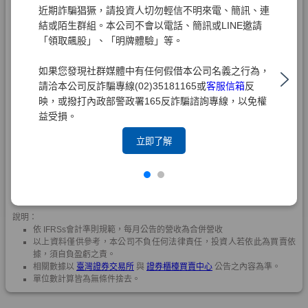
近期詐騙猖獗，請投資人切勿輕信不明來電、簡訊、連
結或陌生群組。本公司不會以電話、簡訊或LINE邀請
「領取飆股」、「明牌體驗」等。
如果您發現社群媒體中有任何假借本公司名義之行為，
請洽本公司反詐騙專線(02)35181165或
客服信箱
反
映，或撥打內政部警政署165反詐騙諮詢專線，以免權
益受損。
立即了解