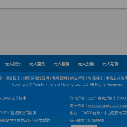
元大銀行
元大證金
元大投信
元大投顧
元大期貨
全
|
保密措施
|
隱私權保護聲明
|
免責聲明
|
網站導覽
|
聯盟網站
|
金融友善服
Copyright © Yuanta Financial Holding Co., Ltd. All Rights Reserved.
dge 100以上等版本
．許可證號：111年金管證總字第003
．電子信箱：
webmaster@yuanta.co
ONEY/錢塘潮公司提供
．地址：104506台北市中山區南京東路
將網站內容轉載於任何形式媒體
．統一編號：97160609