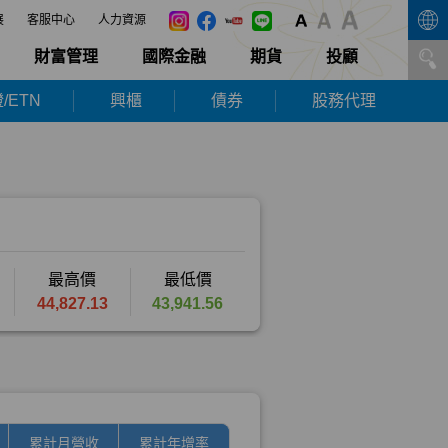
展
客服中心
人力資源
財富管理
國際金融
期貨
投顧
/ETN
興櫃
債券
股務代理