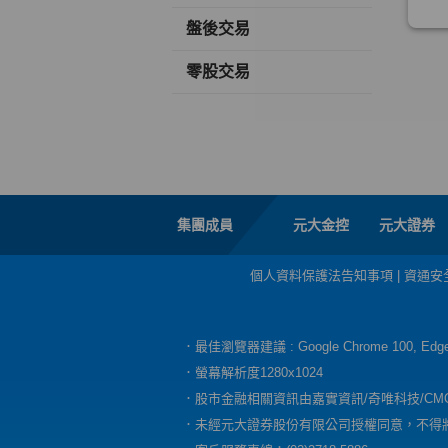
盤後交易
零股交易
集團成員
元大金控
元大證券
個人資料保護法告知事項
|
資通安
．最佳瀏覽器建議 : Google Chrome 100, E
．螢幕解析度1280x1024
．股市金融相關資訊由嘉實資訊/奇唯科技/CM
．未經元大證券股份有限公司授權同意，不得