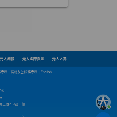
元大創投
元大國際資產
元大人壽
務專區
|
高齡友善服務專區
|
English
7號
m
三段219號11樓