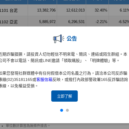
公告
近期詐騙猖獗，請投資人切勿輕信不明來電、簡訊、連結或陌生群組。本
公司不會以電話、簡訊或LINE邀請「領取飆股」、「明牌體驗」等。
如果您發現社群媒體中有任何假借本公司名義之行為，請洽本公司反詐騙
專線(02)35181165或
客服信箱
反映，或撥打內政部警政署165反詐騙諮詢
專線，以免權益受損。
立即了解