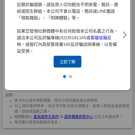
近期詐騙猖獗，請投資人切勿輕信不明來電、簡訊、連
結或陌生群組。本公司不會以電話、簡訊或LINE邀請
「領取飆股」、「明牌體驗」等。
如果您發現社群媒體中有任何假借本公司名義之行為，
請洽本公司反詐騙專線(02)35181165或
客服信箱
反
映，或撥打內政部警政署165反詐騙諮詢專線，以免權
益受損。
立即了解