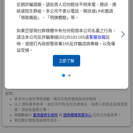
近期詐騙猖獗，請投資人切勿輕信不明來電、簡訊、連
結或陌生群組。本公司不會以電話、簡訊或LINE邀請
「領取飆股」、「明牌體驗」等。
如果您發現社群媒體中有任何假借本公司名義之行為，
請洽本公司反詐騙專線(02)35181165或
客服信箱
反
映，或撥打內政部警政署165反詐騙諮詢專線，以免權
益受損。
立即了解